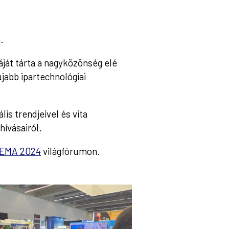
.
áját tárta a nagyközönség elé
újabb ipartechnológiai
s trendjeivel és vita
hívásairól.
EMA 2024
világfórumon.