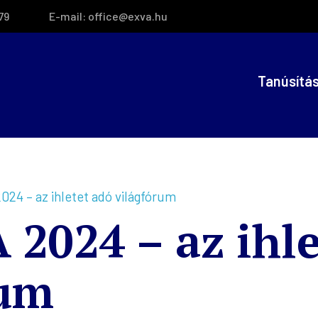
79
E-mail:
office@exva.hu
Tanúsítá
4 – az ihletet adó világfórum
2024 – az ihle
rum