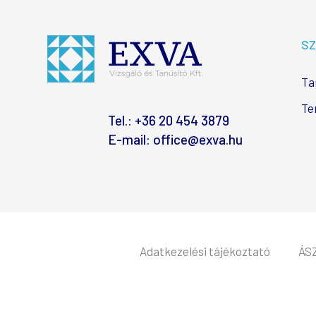
SZ
Ta
Te
Tel.:
+36 20 454 3879
E-mail:
office@exva.hu
Adatkezelési tájékoztató
ÁS