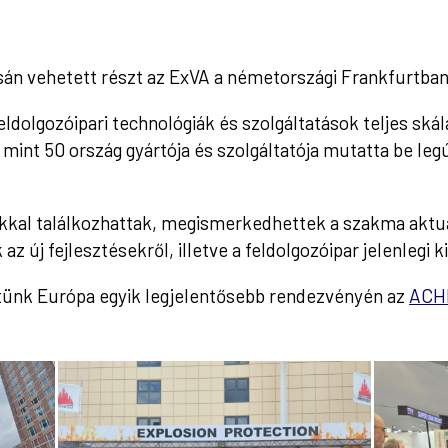
ásán vehetett részt az ExVA a németországi Frankfurtban
dolgozóipari technológiák és szolgáltatások teljes skál
 mint 50 ország gyártója és szolgáltatója mutatta be leg
kkal találkozhattak, megismerkedhettek a szakma aktuáli
új fejlesztésekről, illetve a feldolgozóipar jelenlegi ki
ttünk Európa egyik legjelentősebb rendezvényén az
ACH