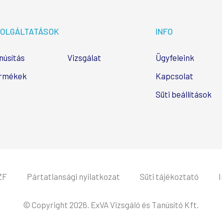
OLGÁLTATÁSOK
INFO
núsítás
Vizsgálat
Ügyfeleink
rmékek
Kapcsolat
Süti beállítások
ZF
Pártatlansági nyilatkozat
Süti tájékoztató
© Copyright 2026. ExVA Vizsgáló és Tanúsító Kft.