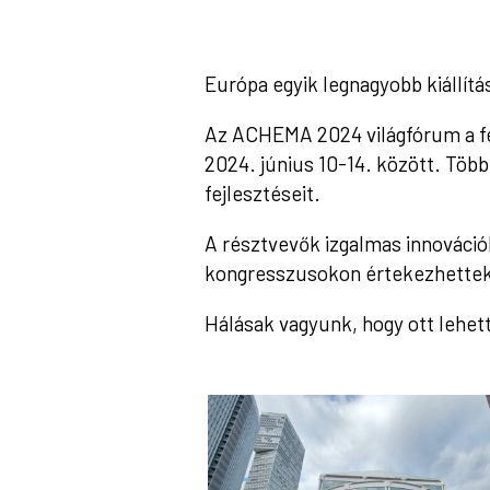
Európa egyik legnagyobb kiállít
Az ACHEMA 2024 világfórum a fel
2024. június 10-14. között. Több
fejlesztéseit.
A résztvevők izgalmas innováció
kongresszusokon értekezhettek az 
Hálásak vagyunk, hogy ott lehe