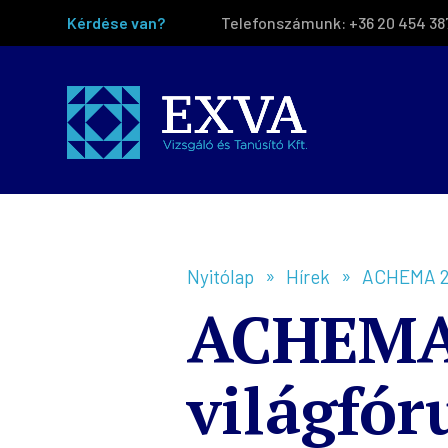
Kérdése van?
Telefonszámunk:
+36 20 454 38
Nyitólap
Hírek
ACHEMA 202
ACHEMA 
világfó