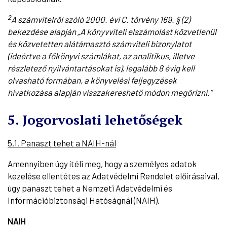
2
A számvitelről szóló 2000. évi C. törvény 169. § (2)
bekezdése alapján „A könyvviteli elszámolást közvetlenül
és közvetetten alátámasztó számviteli bizonylatot
(ideértve a főkönyvi számlákat, az analitikus, illetve
részletező nyilvántartásokat is), legalább 8 évig kell
olvasható formában, a könyvelési feljegyzések
hivatkozása alapján visszakereshető módon megőrizni.”
5. Jogorvoslati lehetőségek
5.1. Panaszt tehet a NAIH-nál
Amennyiben úgy ítéli meg, hogy a személyes adatok
kezelése ellentétes az Adatvédelmi Rendelet előírásaival,
úgy panaszt tehet a Nemzeti Adatvédelmi és
Információbiztonsági Hatóságnál (NAIH).
NAIH