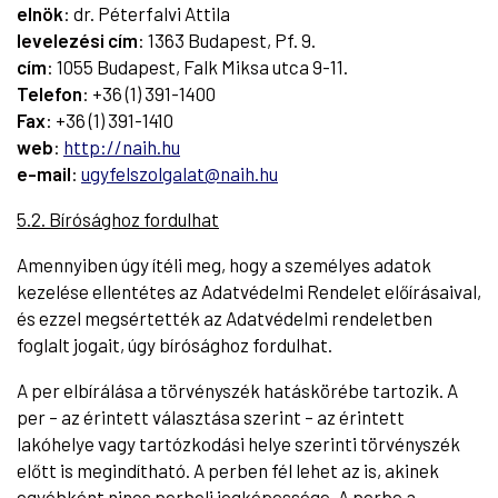
elnök
: dr. Péterfalvi Attila
levelezési cím
: 1363 Budapest, Pf. 9.
cím
: 1055 Budapest, Falk Miksa utca 9-11.
Telefon
: +36 (1) 391-1400
Fax
: +36 (1) 391-1410
web
:
http://naih.hu
e-mail
:
ugyfelszolgalat@naih.hu
5.2. Bírósághoz fordulhat
Amennyiben úgy ítéli meg, hogy a személyes adatok
kezelése ellentétes az Adatvédelmi Rendelet előírásaival,
és ezzel megsértették az Adatvédelmi rendeletben
foglalt jogait, úgy bírósághoz fordulhat.
A per elbírálása a törvényszék hatáskörébe tartozik. A
per – az érintett választása szerint – az érintett
lakóhelye vagy tartózkodási helye szerinti törvényszék
előtt is megindítható. A perben fél lehet az is, akinek
egyébként nincs perbeli jogképessége. A perbe a