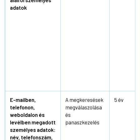
aláírói személyes
adatok
E-mailben,
A megkeresések
5 év
telefonon,
megválaszolása
weboldalon és
és
levélben megadott
panaszkezelés
személyes adatok:
név, telefonszám,