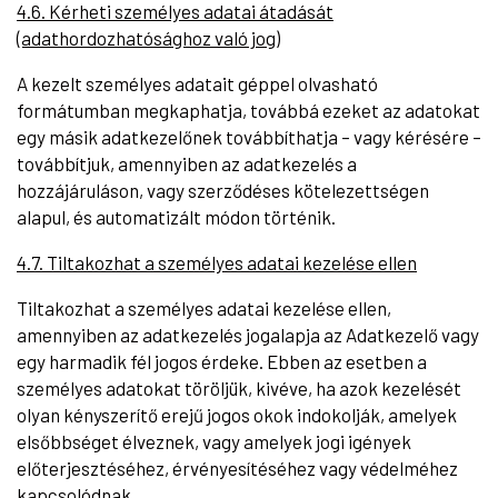
4.6. Kérheti személyes adatai átadását
(adathordozhatósághoz való jog)
A kezelt személyes adatait géppel olvasható
formátumban megkaphatja, továbbá ezeket az adatokat
egy másik adatkezelőnek továbbíthatja – vagy kérésére –
továbbítjuk, amennyiben az adatkezelés a
hozzájáruláson, vagy szerződéses kötelezettségen
alapul, és automatizált módon történik.
4.7. Tiltakozhat a személyes adatai kezelése ellen
Tiltakozhat a személyes adatai kezelése ellen,
amennyiben az adatkezelés jogalapja az Adatkezelő vagy
egy harmadik fél jogos érdeke. Ebben az esetben a
személyes adatokat töröljük, kivéve, ha azok kezelését
olyan kényszerítő erejű jogos okok indokolják, amelyek
elsőbbséget élveznek, vagy amelyek jogi igények
előterjesztéséhez, érvényesítéséhez vagy védelméhez
kapcsolódnak.