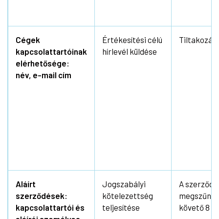
Cégek
Értékesítési célú
Tiltakozás
kapcsolattartóinak
hírlevél küldése
elérhetősége:
név, e-mail cím
Aláírt
Jogszabályi
A szerződé
szerződések:
kötelezettség
megszűnés
kapcsolattartói és
teljesítése
követő 8 é