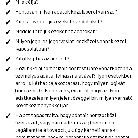
Mi a célja?
Pontosan milyen adatok kezeléséről van szó?
Kinek továbbítjuk ezeket az adatokat?
Meddig tároljuk ezeket az adatokat?
Milyen jogai és jogorvoslati eszközei vannak ezzel
kapcsolatban?
Kitől kaptuk az adatait?
Hozunk-e automatizált döntést Önre vonatkozóan a
személyes adatai felhasználásával? Ilyen esetekben
arról is kérhet tájékoztatást, hogy milyen logikát
(módszert) alkalmazunk, és arról, hogy az ilyen
adatkezelés milyen jelentőséggel bír, milyen várható
következményekkel jár.
Ha azt tapasztalta, hogy adatait nemzetközi
szervezet, vagy harmadik ország (nem uniós
tagállam) felé továbbítjuk, úgy kérheti annak
bemutatását, hogy mi garantálja személyes adatai