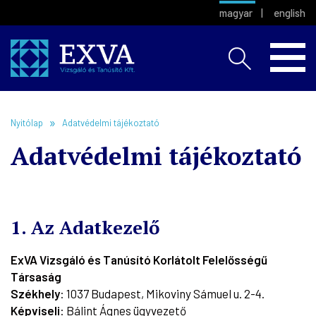
magyar
english
Nyitólap
Adatvédelmi tájékoztató
Adatvédelmi tájékoztató
1. Az Adatkezelő
ExVA Vizsgáló és Tanúsító Korlátolt Felelősségű
Társaság
Székhely
: 1037 Budapest, Mikoviny Sámuel u. 2-4.
Képviseli
: Bálint Ágnes ügyvezető