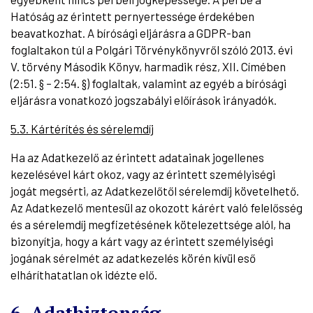
Hatóság az érintett pernyertessége érdekében
beavatkozhat. A bírósági eljárásra a GDPR-ban
foglaltakon túl a Polgári Törvénykönyvről szóló 2013. évi
V. törvény Második Könyv, harmadik rész, XII. Címében
(2:51. § – 2:54. §) foglaltak, valamint az egyéb a bírósági
eljárásra vonatkozó jogszabályi előírások irányadók.
5.3. Kártérítés és sérelemdíj
Ha az Adatkezelő az érintett adatainak jogellenes
kezelésével kárt okoz, vagy az érintett személyiségi
jogát megsérti, az Adatkezelőtől sérelemdíj követelhető.
Az Adatkezelő mentesül az okozott kárért való felelősség
és a sérelemdíj megfizetésének kötelezettsége alól, ha
bizonyítja, hogy a kárt vagy az érintett személyiségi
jogának sérelmét az adatkezelés körén kívül eső
elháríthatatlan ok idézte elő.
6. Adatbiztonság