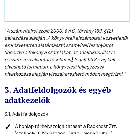
1
A számvitelről szóló 2000. évi C. törvény 169. § (2)
bekezdése alapján „A könyvviteli elszámolást közvetlenül
és közvetetten alátámasztó számviteli bizonylatot
(ideértve a főkönyvi számlákat, az analitikus, illetve
részletező nyilvántartásokat is), legalább 8 évig kell
olvasható formában, a könyvelési feljegyzések
hivatkozása alapján visszakereshető módon megőrizni.”
3. Adatfeldolgozók és egyéb
adatkezelők
3.1. Adatfeldolgozók
A honlap tárhelyszolgáltatását a Rackhost Zrt.
(székhely: 6722 Szeged, Tisza Lajos körút 41.)