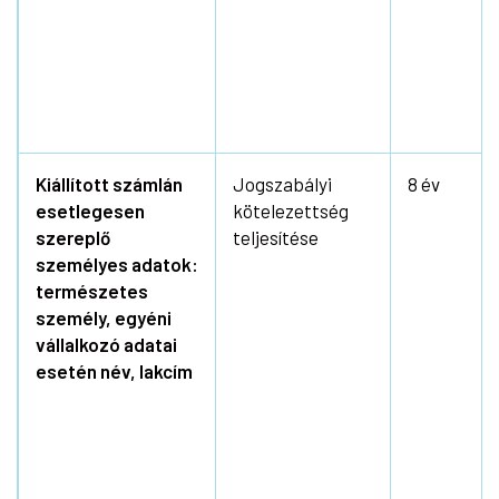
Kiállított számlán
Jogszabályi
8 év
esetlegesen
kötelezettség
szereplő
teljesítése
személyes adatok:
természetes
személy, egyéni
vállalkozó adatai
esetén név, lakcím