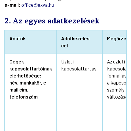
e-mail
:
office@exva.hu
2. Az egyes adatkezelések
Adatok
Adatkezelési
Megőrzési 
cél
Cégek
Üzleti
Az üzleti
kapcsolattartóinak
kapcsolattartás
kapcsolat
elérhetősége:
fennállásái
név, munkakör, e-
a kapcsola
mail cím,
személy
telefonszám
változásái